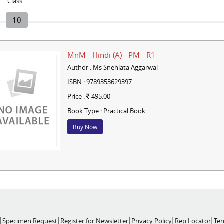
Class
10
MnM - Hindi (A) - PM - R1
Author : Ms Snehlata Aggarwal
ISBN : 9789353629397
Price :
495.00
Book Type : Practical Book
Buy Now
Specimen Request
Register for Newsletter
Privacy Policy
Rep Locator
Ter