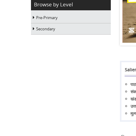
Browse by Level
Pre-Primary
Secondary
Salie
पा
संक
खंड
उत्
मूल