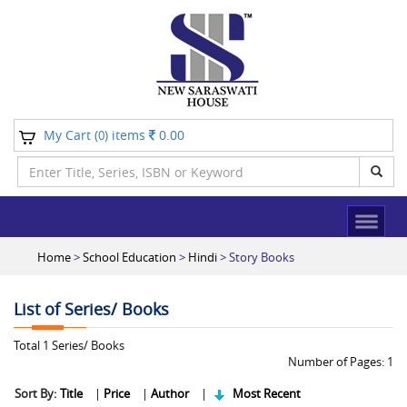
My Cart (
) items
0.00
0
Home
>
School Education
>
Hindi
> Story Books
List of Series/ Books
Total
1
Series/ Books
Number of Pages:
1
Sort By:
Title
|
Price
|
Author
|
Most Recent